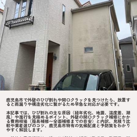
鹿児島市で外壁のひび割れや開口クラックを見つけたら、放置す
ると雨漏りや構造劣化に繋がるため早急な対応が必要です。
本記事では、ひび割れの主な原因（経年劣化、地震、温度差、潮
風）や進行を見極めるポイント、外壁の開口クラック補修にかか
る費用相場（簡易補修〜全面補修までの目安）と内訳、見積り比
較や業者選びのコツ、鹿児島市特有の気候配慮と予防策をわかり
やすく解説します。