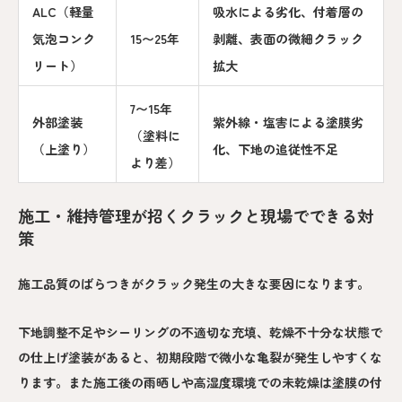
ALC（軽量
吸水による劣化、付着層の
気泡コンク
15〜25年
剥離、表面の微細クラック
リート）
拡大
7〜15年
外部塗装
紫外線・塩害による塗膜劣
（塗料に
（上塗り）
化、下地の追従性不足
より差）
施工・維持管理が招くクラックと現場でできる対
策
施工品質のばらつきがクラック発生の大きな要因になります。
下地調整不足やシーリングの不適切な充填、乾燥不十分な状態で
の仕上げ塗装があると、初期段階で微小な亀裂が発生しやすくな
ります。また施工後の雨晒しや高湿度環境での未乾燥は塗膜の付