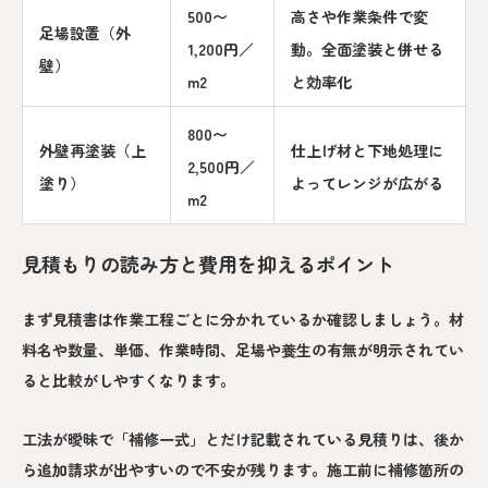
500〜
高さや作業条件で変
足場設置（外
1,200円／
動。全面塗装と併せる
壁）
m2
と効率化
800〜
外壁再塗装（上
仕上げ材と下地処理に
2,500円／
塗り）
よってレンジが広がる
m2
見積もりの読み方と費用を抑えるポイント
まず見積書は作業工程ごとに分かれているか確認しましょう。材
料名や数量、単価、作業時間、足場や養生の有無が明示されてい
ると比較がしやすくなります。
工法が曖昧で「補修一式」とだけ記載されている見積りは、後か
ら追加請求が出やすいので不安が残ります。施工前に補修箇所の