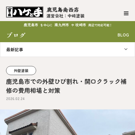
鹿児島南西店
運営会社：中﨑塗装
鹿児島市
南九州市
枕崎市
を中心に
や
周辺で対応可能！
ブログ
BLOG
最新記事
外壁塗装
鹿児島市での外壁ひび割れ・開口クラック補
修の費用相場と対策
2026.02.24