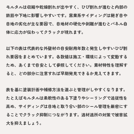
モルタルは収縮や乾燥割れが出やすく、ひび割れが進むと内部の
鉄筋や下地に影響しやすいです。窯業系サイディングは継ぎ目や
目地の劣化が主な要因で、目地材の硬化や剥離が進むとパネル自
体に応力が伝わってクラックが現れます。
以下の表は代表的な外壁材の目安耐用年数と発生しやすいひび割
れ要因をまとめています。各数値は施工・環境によって変動する
ため、あくまで目安として参照してください。素材特性を理解す
ると、どの部分に注意すれば早期発見できるか見えてきます。
表を基に塗装計画や補修方法を選ぶと管理がしやすくなります。
たとえばモルタルは柔軟性のある下塗りやシーリングで追従性を
高め、サイディングは目地と取り合い部のシール管理を厳密にす
ることでクラック抑制につながります。適材適所の対策で被害拡
大を抑えましょう。