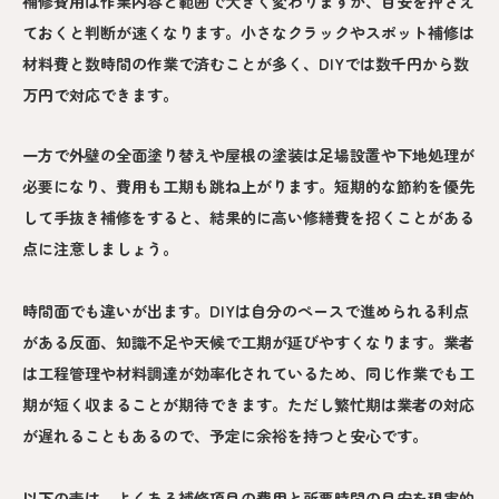
補修費用は作業内容と範囲で大きく変わりますが、目安を押さえ
ておくと判断が速くなります。小さなクラックやスポット補修は
材料費と数時間の作業で済むことが多く、DIYでは数千円から数
万円で対応できます。
一方で外壁の全面塗り替えや屋根の塗装は足場設置や下地処理が
必要になり、費用も工期も跳ね上がります。短期的な節約を優先
して手抜き補修をすると、結果的に高い修繕費を招くことがある
点に注意しましょう。
時間面でも違いが出ます。DIYは自分のペースで進められる利点
がある反面、知識不足や天候で工期が延びやすくなります。業者
は工程管理や材料調達が効率化されているため、同じ作業でも工
期が短く収まることが期待できます。ただし繁忙期は業者の対応
が遅れることもあるので、予定に余裕を持つと安心です。
以下の表は、よくある補修項目の費用と所要時間の目安を現実的