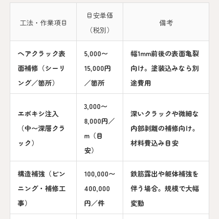
目安単価
工法・作業項目
備考
（税別）
ヘアクラック表
5,000〜
幅1mm前後の表面亀裂
面補修（シーリ
15,000円
向け。塗装込みなら別
ング／箇所）
／箇所
途費用
3,000〜
エポキシ注入
深いクラックや微細な
8,000円／
（中〜深層クラ
内部剥離の補修向け。
m（目
ック）
材料費込み目安
安）
構造補強（ピン
100,000〜
鉄筋露出や躯体補強を
ニング・補修工
400,000
伴う場合。規模で大幅
事）
円／件
変動