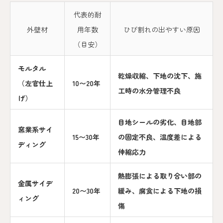
代表的耐
外壁材
用年数
ひび割れの出やすい原因
（目安）
モルタル
乾燥収縮、下地の沈下、施
（左官仕上
10〜20年
工時の水分管理不良
げ）
目地シールの劣化、目地部
窯業系サイ
15〜30年
の固定不良、温度差による
ディング
伸縮応力
熱膨張による取り合い部の
金属サイデ
20〜30年
緩み、腐食による下地の損
ィング
傷