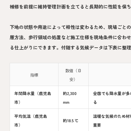
補修を前提に維持管理計画を立てると長期的に性能を保
下地の状態や用途によって相性は変わるため、現場ごと
層方法、歩行領域の処置など施工仕様を現地条件に合わ
る仕上がりにできます。付随する気候データは下表に整
数値（目
指標
安）
年間降水量（鹿児島
約2,300
全国でも降水量が多
市）
mm
る
平均気温（鹿児島
温暖な気候のため材
約18.5 ℃
市）
重要