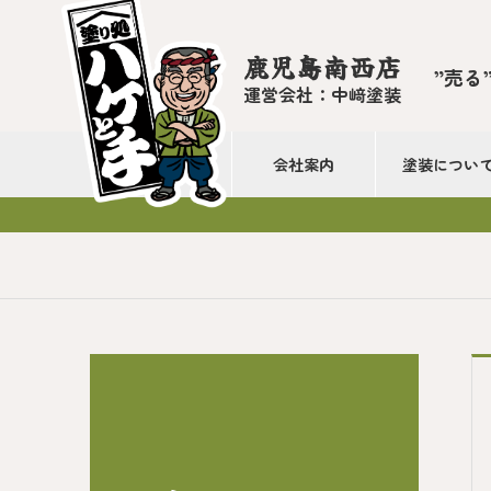
鹿児島南西店
”売る
運営会社：中﨑塗装
会社案内
塗装につい