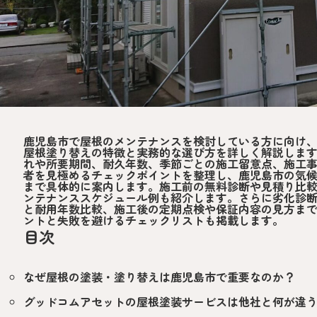
鹿児島市で屋根のメンテナンスを検討している方に向け
屋根塗り替えの特徴と実務的な選び方を詳しく解説しま
れや所要期間、耐久年数、季節ごとの施工留意点、施工
者を見極めるチェックポイントを整理し、鹿児島市の気
まで具体的に案内します。施工前の無料診断や見積り比
ンテナンススケジュール例も紹介します。さらに劣化診
と耐用年数比較、施工後の定期点検や保証内容の見方ま
ントと失敗を避けるチェックリストも掲載します。
目次
なぜ屋根の塗装・塗り替えは鹿児島市で重要なのか？
グッドコムアセットの屋根塗装サービスは他社と何が違