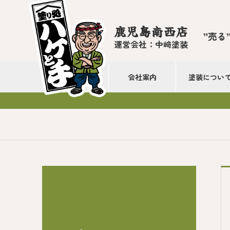
鹿児島南西店
”売る
運営会社：中﨑塗装
会社案内
塗装につい