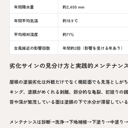
年間降水量
約2,400 mm
年間平均気温
約18.9 ℃
平均相対湿度
約71％
台風接近の影響回数
年間約2回（影響を受ける年あり）
劣化サインの見分け方と実践的メンテナン
屋根の塗装劣化は外観だけでなく機能面でも見落としが
キング、塗膜がめくれる剥離、部分的な亀裂、釘廻りの
苔や藻が繁茂している面は塗膜の下で水分が滞留してい
メンテナンスは診断→洗浄→下地補修→下塗り→中塗り