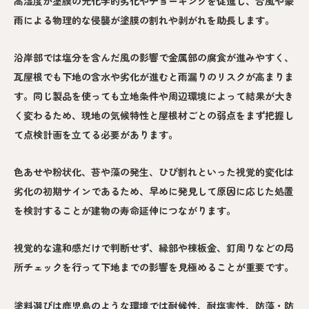
高湿度が塗膜の光化学的劣化やチョーキングを促進し、台風や豪
雨による物理的な侵襲が塗膜の割れや剥がれを助長します。
沿岸部では塩分を含んだ風の影響で金属部の腐食が進みやすく、
瓦屋根でも下地の含水や劣化が進むと雨漏りのリスクが高まりま
す。同じ製品を使っても立地条件や周辺環境によって結果が大き
く変わるため、現地の気候特性と屋根材ごとの弱点をまず把握し
て点検計画を立てる必要があります。
色あせや粉状化、苔や藻の発生、ひび割れといった視覚的変化は
劣化の初期サインであるため、早めに発見して原因に応じた処置
を検討することが建物の寿命延伸につながります。
視覚的な違和感だけで判断せず、縁部や棟板金、釘周りなどの局
所チェックを行って下地までの影響を見極めることが重要です。
塗料選びは鹿児島のような環境では耐候性、耐塩害性、防藻・防