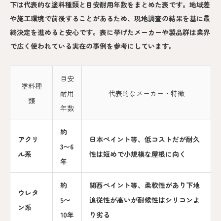
下は代表的な塗料種類と目安耐用年数をまとめた表です。地域差
や施工環境で前後することがあるため、現地調査の結果を基に最
終決定を進めると安心です。表に挙げたメーカーや製品群は業界
で広く使われている実在の事例を参考にしています。
目安
塗料種
耐用
代表的なメーカー・特徴
類
年数
約
アクリ
日本ペイント等、低コストだが耐久
3〜6
ル系
性は短めで小規模な屋根に向く
年
約
関西ペイント等、柔軟性があり下地
ウレタ
5〜
追従性が高いが耐候性はシリコンよ
ン系
10年
り劣る