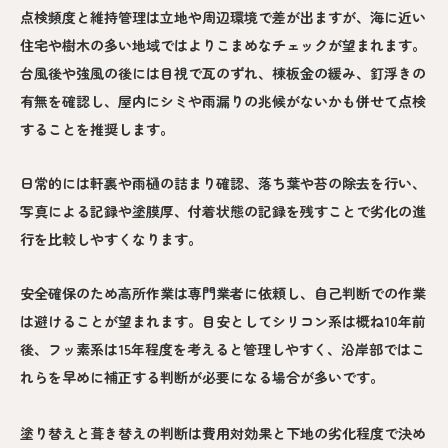
点検頻度と維持管理は立地や周辺環境で差が出ますが、海に近い
住宅や樹木の多い地域ではよりこまめなチェックが望まれます。
台風後や強風の後には目視で瓦のずれ、棟板金の緩み、釘浮きの
有無を確認し、屋内にシミや雨漏りの兆候がないかも併せて点検
することを推奨します。
日常的には軒裏や雨樋の詰まり確認、落ち葉や苔の除去を行い、
写真による記録や塗膜厚、付着状態の記録を残すことで劣化の進
行を比較しやすくなります。
安全確保のため高所作業は専門業者に依頼し、自己判断での作業
は避けることが望まれます。目安としてシリコン系は概ね10年前
後、フッ素系は15年程度を考えると管理しやすく、沿岸部ではこ
れらを早めに補正する判断が必要になる場合が多いです。
塗り替えと葺き替えの判断は費用対効果と下地の劣化程度で決め