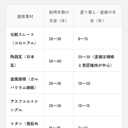
耐用年数の
塗り替え・塗装の目
屋根素材
目安（年）
安（年）
化粧スレート
20〜30
8〜15
（コロニアル）
陶器瓦（日本
20〜30（塗装は補修
50〜60
瓦）
と意匠維持が中心）
金属屋根（ガル
20〜30
10〜20
バリウム鋼板）
アスファルトシ
20〜30
10〜15
ングル
トタン（亜鉛め
15〜25
7〜12