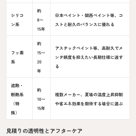
約
シリコ
日本ペイント・関西ペイント等、コ
8〜
ン系
ストと耐久のバランスに優れる
15年
約
アステックペイント等、高耐久でメ
フッ素
15〜
ンテ頻度を抑えたい長期仕様に適す
系
20
る
年
遮熱・
約
断熱系
複数メーカー、夏場の温度上昇抑制
10〜
（特
や省エネ効果を期待する場合に選ぶ
15年
殊）
見積りの透明性とアフターケア