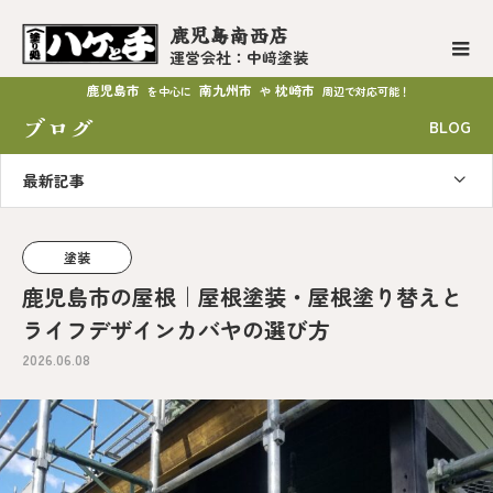
鹿児島南西店
運営会社：中﨑塗装
鹿児島市
南九州市
枕崎市
を中心に
や
周辺で対応可能！
ブログ
BLOG
最新記事
塗装
鹿児島市の屋根｜屋根塗装・屋根塗り替えと
ライフデザインカバヤの選び方
2026.06.08