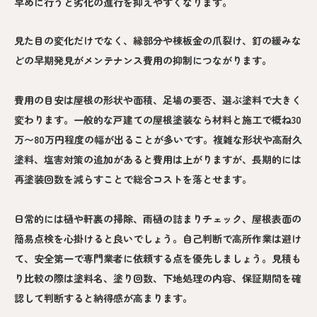
早めに行うと劣化の進行を抑えやすくなります。
見た目の変化だけでなく、縁部分や棟板金の爪裂け、釘の緩みな
どの早期発見がメンテナンス費用の抑制につながります。
費用の目安は屋根の形状や面積、足場の要否、選ぶ塗料で大きく
変わります。一般的な戸建ての屋根塗装なら材料と施工で概ね30
万〜80万円程度の幅が出ることが多いです。複雑な形状や高耐久
塗料、塩害対策の追加があると費用は上がりますが、長期的には
再塗装回数を減らすことで総合コストを落とせます。
日常的には樋や軒裏の掃除、雨樋の詰まりチェック、屋根表面の
簡易点検を心掛けると良いでしょう。自己判断で高所作業は避け
て、安全第一で専門業者に依頼する点を優先しましょう。見積も
り比較の際は塗料名、塗り回数、下地処理の内容、保証期間を確
認して判断すると納得感が高まります。