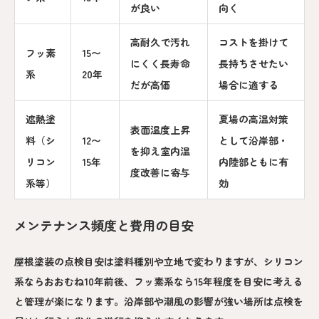
が良い
向く
高耐久で汚れ
コストを掛けて
フッ素
15〜
にくく長寿命
長持ちさせたい
系
20年
だが高価
場合に適する
遮熱塗
夏場の高温対策
表面温度上昇
料（シ
12〜
として沿岸部・
を抑え室内温
リコン
15年
内陸部ともに有
度改善に寄与
系等）
効
メンテナンス頻度と費用の目安
屋根塗装の点検目安は塗料種別や立地で変わりますが、シリコン
系ならおおむね10年前後、フッ素系なら15年程度を目安に考える
と管理が楽になります。沿岸部や潮風の影響が強い場所は点検を