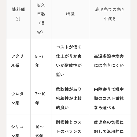
耐久
塗料種
鹿児島での向き
年数
特徴
別
不向き
（目
安）
コストが低く
アクリ
5〜7
仕上がりが良
高温多湿や塩害
ル系
年
いが耐候性が
には向きにくい
低い
柔軟性があり
内陸寄りで短中
ウレタ
7〜10
密着性が比較
期のコスト重視
ン系
年
的良い
なら選べる
耐候性とコス
鹿児島の気候に
シリコ
10〜
トのバランス
対して汎用的に
ン系
15年