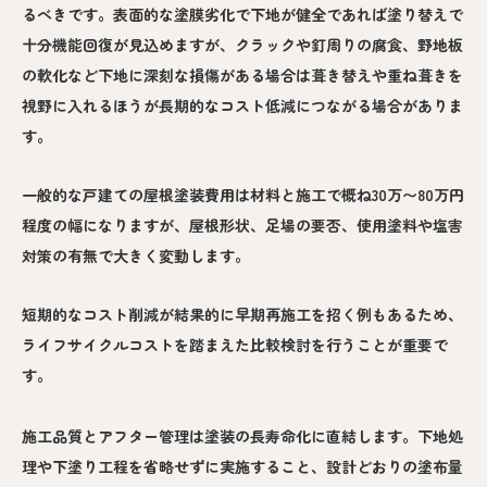
るべきです。表面的な塗膜劣化で下地が健全であれば塗り替えで
十分機能回復が見込めますが、クラックや釘周りの腐食、野地板
の軟化など下地に深刻な損傷がある場合は葺き替えや重ね葺きを
視野に入れるほうが長期的なコスト低減につながる場合がありま
す。
一般的な戸建ての屋根塗装費用は材料と施工で概ね30万〜80万円
程度の幅になりますが、屋根形状、足場の要否、使用塗料や塩害
対策の有無で大きく変動します。
短期的なコスト削減が結果的に早期再施工を招く例もあるため、
ライフサイクルコストを踏まえた比較検討を行うことが重要で
す。
施工品質とアフター管理は塗装の長寿命化に直結します。下地処
理や下塗り工程を省略せずに実施すること、設計どおりの塗布量