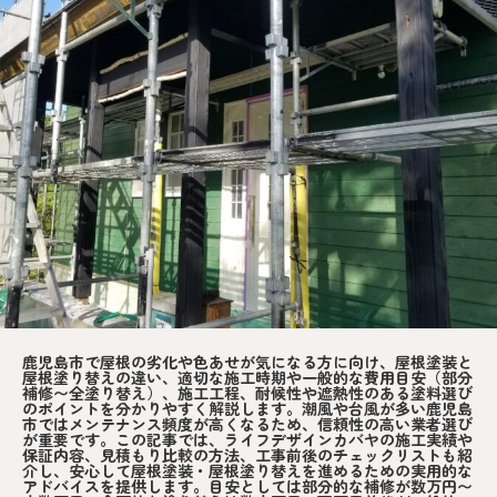
鹿児島市で屋根の劣化や色あせが気になる方に向け、屋根塗装と
屋根塗り替えの違い、適切な施工時期や一般的な費用目安（部分
補修〜全塗り替え）、施工工程、耐候性や遮熱性のある塗料選び
のポイントを分かりやすく解説します。潮風や台風が多い鹿児島
市ではメンテナンス頻度が高くなるため、信頼性の高い業者選び
が重要です。この記事では、ライフデザインカバヤの施工実績や
保証内容、見積もり比較の方法、工事前後のチェックリストも紹
介し、安心して屋根塗装・屋根塗り替えを進めるための実用的な
アドバイスを提供します。目安としては部分的な補修が数万円〜