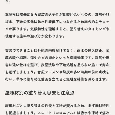
す。
瓦屋根は陶器瓦なら塗装の必要性が比較的低いものの、漆喰や谷
板金、下地の劣化は防水性能低下につながるため総合的なチェッ
クが要ります。気候特性を理解すると、塗り替えのタイミングや
使用する塗料の選び方が変わります。
塗装でできることは外観の回復だけでなく、雨水の侵入防止、金
属の酸化抑制、藻やカビの抑止といった保護効果です。湿気や塩
害に強い仕様を選び、表面洗浄や下地処理を怠らない施工で寿命
を延ばしましょう。台風シーズンや降灰の多い時期の前に点検を
行い、早めに塗り替え計画を立てると無駄な補修を減らせます。
屋根材別の塗り替え目安と注意点
屋根材ごとに塗り替えの目安と工法が変わるため、まず素材特性
を把握しましょう。スレート（コロニアル）は吸水や凍結で痛み