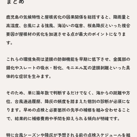
まとめ
鹿児島の気候特性と屋根劣化の因果関係を総括すると、降雨量と
高湿度、台風による強風、海沿いの塩害、桜島降灰といった複合
要因が屋根材の劣化を加速させる点が最大のポイントになりま
す。
これらの環境負荷は塗膜の防御機能を早期に低下させ、金属部の
錆化やスレートの吸水・粉化、モニエル瓦の塗膜剥離といった具
体的な症状を生みます。
そのため、単に築年数で判断するだけでなく、海からの距離や方
位、台風通過履歴、降灰の頻度を踏まえた個別の診断が必須にな
ります。早めの点検と必要箇所の先手の補修を組み合わせること
で、結果的に補修費用や手間を抑えられる傾向が明確です。
特に台風シーズンや降灰が予想される前の点検スケジュールを組