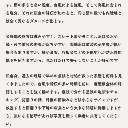
す。雨の多さと高い湿度、台風による強風、そして海風に含まれ
る塩分、それに桜島の降灰が加わると、同じ築年数でも内陸地と
は全く異なるダメージが出ます。
金属部の腐食は進みやすく、スレート系やモニエル瓦は吸水や
藻・苔で塗膜の密着が落ちやすい。陶器瓦は塗装の必要度が低い
場合もありますが、棟や漆喰、谷板金などの下地劣化が防水性能
低下を招きますから、見た目だけで安心しないことが肝心です。
私自身、過去の現場で早めの点検と対処が救った家屋を何件も見
てきましたので、台風や降灰の多い時期を前に一度屋根全体の確
認をすることを強く勧めます。目視で分かる塗膜の亀裂やチョー
キング、釘回りの錆、軒裏の雨染みなどは小さなサインですが、
放置すると雨漏りや下地の腐食という大きな問題に発展しますか
ら、気になる箇所があれば写真を撮って業者に共有してくださ
い。