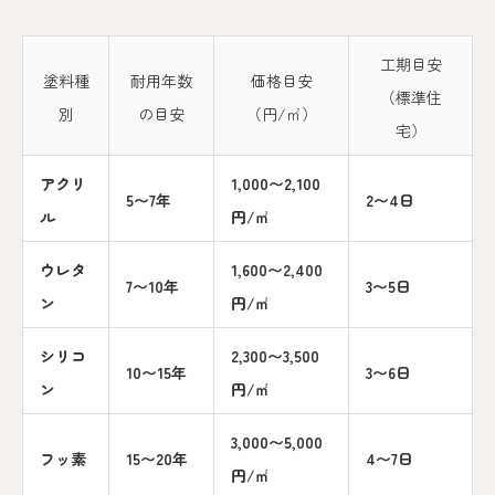
工期目安
塗料種
耐用年数
価格目安
（標準住
別
の目安
（円/㎡）
宅）
アクリ
1,000〜2,100
5〜7年
2〜4日
ル
円/㎡
ウレタ
1,600〜2,400
7〜10年
3〜5日
ン
円/㎡
シリコ
2,300〜3,500
10〜15年
3〜6日
ン
円/㎡
3,000〜5,000
フッ素
15〜20年
4〜7日
円/㎡