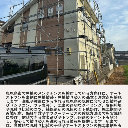
鹿児島市で屋根のメンテナンスを検討している方向けに、アーネ
ストワンを事例に屋根塗装・屋根塗り替えの基本と注意点を解説
します。潮風や強雨にさらされる鹿児島の気候に合わせた塗料選
び（シリコン、フッ素等）、工事の適切なタイミング、費用相場
や見積り比較のコツ、補修箇所の見極めと下地処理、施工期間や
近隣配慮、保証年数やアフターサービスの確認方法までを実践的
に整理。信頼できる業者選びやトラブル回避のポイントも紹介
し、安心して塗り替えを進められる情報を提供します。記事で
は、具体的な見積り比較の手順やアーネストワンの施工事例をも