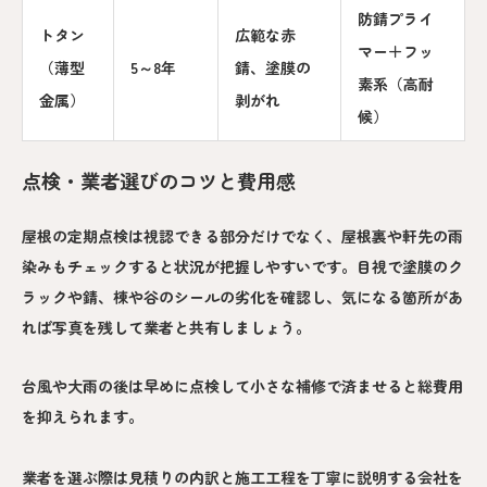
防錆プライ
トタン
広範な赤
マー＋フッ
（薄型
5～8年
錆、塗膜の
素系（高耐
金属）
剥がれ
候）
点検・業者選びのコツと費用感
屋根の定期点検は視認できる部分だけでなく、屋根裏や軒先の雨
染みもチェックすると状況が把握しやすいです。目視で塗膜のク
ラックや錆、棟や谷のシールの劣化を確認し、気になる箇所があ
れば写真を残して業者と共有しましょう。
台風や大雨の後は早めに点検して小さな補修で済ませると総費用
を抑えられます。
業者を選ぶ際は見積りの内訳と施工工程を丁寧に説明する会社を