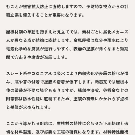
むことが被害拡大防止に直結しますので、予防的な視点からの計
画立案を優先することが重要になります。
屋根材別の挙動を踏まえた見立てでは、素材ごとに劣化メカニズ
ムが異なる点が結論に直結します。金属屋根は塩分や雨水により
電気化学的な腐食が進行しやすく、表面の塗膜が薄くなると短期
間で穴あきや腐食が進展します。
スレート系やコロニアルは吸水により内部劣化や表層の粉化が進
み、藻や苔の付着で塗膜の密着が低下します。陶器瓦では屋根本
体の塗装が不要な場合もありますが、棟部や漆喰、谷板金などの
附帯部は防水性能に直結するため、塗装の有無にかかわらず点検
と補修が求められます。
ここから導かれる対応は、屋根材の特性に合わせた下地処理と適
切な材料選定、及び必要な工程の確保になります。材料特性無視