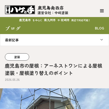
鹿児島南西店
運営会社：中﨑塗装
鹿児島市
南九州市
枕崎市
を中心に
や
周辺で対応可能！
ブログ
BLOG
最新記事
塗装
鹿児島市の屋根：アーネストワンによる屋根
塗装・屋根塗り替えのポイント
2026.05.26