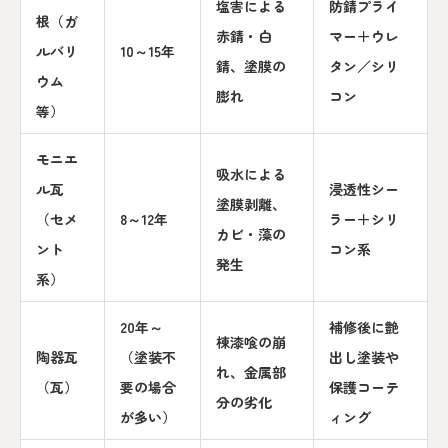
塩害による
防錆プライ
根（ガ
赤錆・白
マー＋ウレ
ルバリ
10～15年
錆、塗膜の
タン／シリ
ウム
膨れ
コン
等）
モニエ
吸水による
ル瓦
浸透性シー
塗膜剥離、
（セメ
8～12年
ラー＋シリ
カビ・藻の
ント
コン系
発生
系）
20年～
補修後に艶
棟漆喰の崩
陶器瓦
（塗装不
出し塗装や
れ、金属部
（瓦）
要の場合
保護コーテ
分の劣化
が多い）
ィング