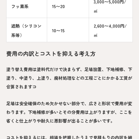
3,000〜5,000円/
フッ素系
15〜20
㎡
遮熱（シリコン
2,600〜4,000円/
10〜15
系等）
㎡
費用の内訳とコストを抑える考え方
塗り替え費用は塗料代だけで決まらず、足場設置、下地補修、下
塗り、中塗り、上塗り、廃材処理などの工程ごとにかかる工賃が
合算されますコ
足場は安全確保のため欠かせない部分で、広さと形状で費用が変
わります。下地補修が多いとその分費用は上がりますが、ここを
省くと仕上がりや耐久に悪影響が出ることが多いです。
コストを抑えるには、相場を把握したうえで見積もりの内訳を細