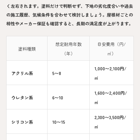
く左右されます。塗料だけで判断せず、下地の劣化度合いや過去
の施工履歴、気候条件を合わせて検討しましょう。屋根材ごとの
相性やメーカー保証も確認すると、長期の満足度が上がります。
想定耐用年数
目安費用（円/
塗料種類
（年）
㎡）
1,000〜2,100円/
アクリル系
5〜8
㎡
1,600〜2,400円/
ウレタン系
6〜10
㎡
2,300〜3,500円/
シリコン系
10〜15
㎡