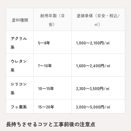
耐用年数（目
塗装単価（目安・税込/
塗料種類
安）
㎡）
アクリル
5〜8年
1,000〜2,100円/㎡
系
ウレタン
7〜10年
1,600〜2,400円/㎡
系
シリコン
10〜15年
2,300〜3,500円/㎡
系
フッ素系
15〜20年
3,000〜5,000円/㎡
長持ちさせるコツと工事前後の注意点