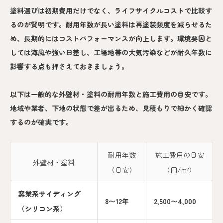
塗料選びは初期費用だけでなく、ライフサイクルコストで比較す
るのが賢明です。耐用年数が長い塗料は再塗装頻度を減らせるた
め、長期的にはコストパフォーマンスが向上します。環境要因と
しては海風や強い日差し、工場地帯の大気汚染などが耐久年数に
影響する点も押さえておきましょう。
以下は一般的な外壁材・塗料の耐用年数と施工費用の目安です。
地域や業者、下地の状態で差が出るため、見積もりで細かく確認
するのが確実です。
耐用年数
施工費用の目安
外壁材・塗料
（目安）
（円/m²）
窯業系サイディング
8〜12年
2,500〜4,000
（シリコン系）