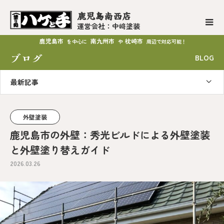
鹿児島南西店
運営会社：中﨑塗装
鹿児島市
南九州市
枕崎市
を中心に
や
周辺で対応可能！
ブログ
BLOG
最新記事
外壁塗装
鹿児島市の外壁：秀光ビルドによる外壁塗装
と外壁塗り替えガイド
2026.03.26