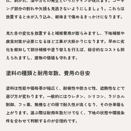
れ、剥がれ、藻やカビの発生といったサインが現れます。コーキ
ング部分の割れや欠損も見逃さないようにしましょう。これらは
放置すると水が入り込み、躯体まで傷めるきっかけになります。
見た目の変化を放置すると補修費用が膨らみますし、下地補修や
腐食対策が必要になるほど工事が大掛かりになります。早めに劣
化を察知して部分補修や塗り替えを行えば、総合的なコストも抑
えられますし、建物の価値も守れます。
塗料の種類と耐用年数、費用の目安
塗料は性能や価格帯が幅広く、耐候性や防カビ性、遮熱性などで
選び方が変わります。一般的にはウレタン、シリコン、ラジカル
制御、フッ素、無機などの順で耐久性が高くなり、その分単価も
上がります。選ぶ際は耐用年数だけでなく、下地の状態や環境条
件を合わせて判断するのが合理的です。