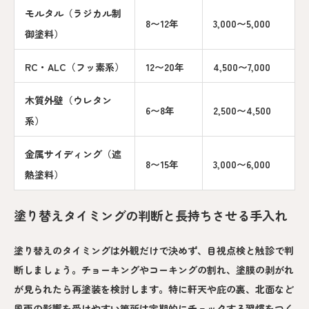
モルタル（ラジカル制
8〜12年
3,000〜5,000
御塗料）
RC・ALC（フッ素系）
12〜20年
4,500〜7,000
木質外壁（ウレタン
6〜8年
2,500〜4,500
系）
金属サイディング（遮
8〜15年
3,000〜6,000
熱塗料）
塗り替えタイミングの判断と長持ちさせる手入れ
塗り替えのタイミングは外観だけで決めず、目視点検と触診で判
断しましょう。チョーキングやコーキングの割れ、塗膜の剥がれ
が見られたら再塗装を検討します。特に軒天や庇の裏、北面など
風雨の影響を受けやすい箇所は定期的にチェックする習慣をつく