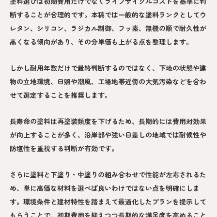
塗料選びは初期費用だけでなくライフサイクルコストを基準に判
断することが合理的です。本稿では一般的な塗料ランクとしてウ
レタン、シリコン、ラジカル制御、フッ素、無機の順で耐久性が
高くなる傾向があり、その分単価も上がる点を整理します。
しかし耐用年数だけで最終判断するのではなく、下地の状態や建
物の立地環境、日照や潮風、工場地帯近傍の大気汚染などを合わ
せて選定することを推奨します。
長寿命の塗料は再塗装頻度を下げるため、長期的には費用対効果
が向上することが多く、沿岸部や強い日差しの地域では耐候性や
防塩性を重視する判断が有効です。
さらに塗料と下塗り・中塗りの組み合わせで性能が左右されるた
め、単に高価な材料を選べば良いわけではない点を明確にしま
す。環境条件と建材特性を踏まえて最適化したプランを提示して
もらうことで、初期費用を抑えつつ長期的な満足度を高めること