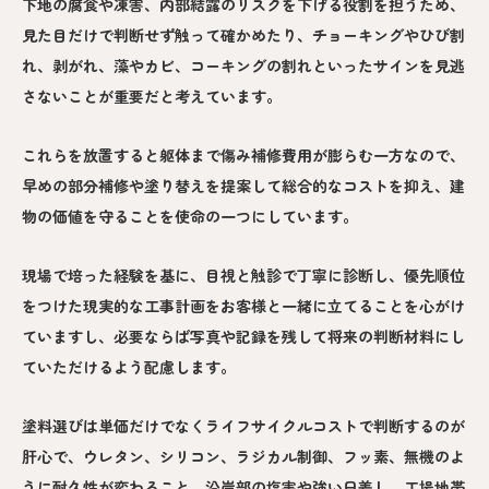
下地の腐食や凍害、内部結露のリスクを下げる役割を担うため、
見た目だけで判断せず触って確かめたり、チョーキングやひび割
れ、剥がれ、藻やカビ、コーキングの割れといったサインを見逃
さないことが重要だと考えています。
これらを放置すると躯体まで傷み補修費用が膨らむ一方なので、
早めの部分補修や塗り替えを提案して総合的なコストを抑え、建
物の価値を守ることを使命の一つにしています。
現場で培った経験を基に、目視と触診で丁寧に診断し、優先順位
をつけた現実的な工事計画をお客様と一緒に立てることを心がけ
ていますし、必要ならば写真や記録を残して将来の判断材料にし
ていただけるよう配慮します。
塗料選びは単価だけでなくライフサイクルコストで判断するのが
肝心で、ウレタン、シリコン、ラジカル制御、フッ素、無機のよ
うに耐久性が変わること、沿岸部の塩害や強い日差し、工場地帯