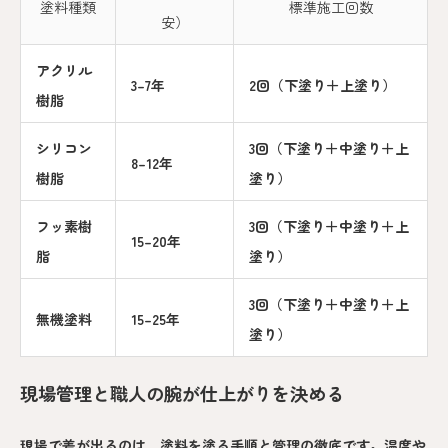
塗料種類
標準施工回数
安）
アクリル
3–7年
2回（下塗り＋上塗り）
樹脂
シリコン
3回（下塗り＋中塗り＋上
8–12年
樹脂
塗り）
フッ素樹
3回（下塗り＋中塗り＋上
15–20年
脂
塗り）
3回（下塗り＋中塗り＋上
無機塗料
15–25年
塗り）
現場管理と職人の腕が仕上がりを決める
現場で差が出るのは、塗料を塗る手順と管理の徹底です。温度や