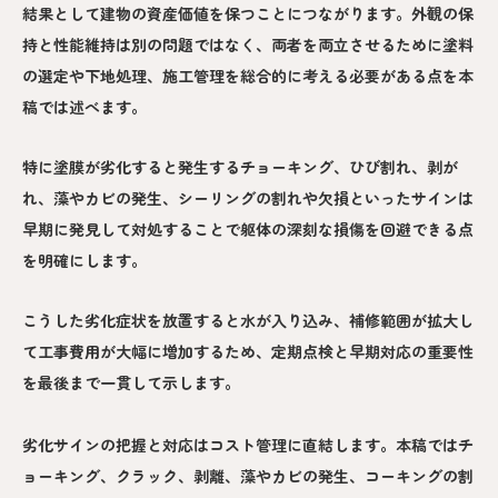
結果として建物の資産価値を保つことにつながります。外観の保
持と性能維持は別の問題ではなく、両者を両立させるために塗料
の選定や下地処理、施工管理を総合的に考える必要がある点を本
稿では述べます。
特に塗膜が劣化すると発生するチョーキング、ひび割れ、剥が
れ、藻やカビの発生、シーリングの割れや欠損といったサインは
早期に発見して対処することで躯体の深刻な損傷を回避できる点
を明確にします。
こうした劣化症状を放置すると水が入り込み、補修範囲が拡大し
て工事費用が大幅に増加するため、定期点検と早期対応の重要性
を最後まで一貫して示します。
劣化サインの把握と対応はコスト管理に直結します。本稿ではチ
ョーキング、クラック、剥離、藻やカビの発生、コーキングの割