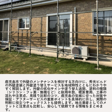
鹿児島市で外壁のメンテナンスを検討する方向けに、秀光ビルド
の外壁塗装と外壁塗り替えサービスを地域特性とともにわかりや
すく解説します。外壁の劣化サインや塗り替え適期、塗料の種類
（シリコン・フッ素・無機など）と耐用年数、概算費用、工事の
流れや注意点、見積り比較のコツ、鹿児島の気候に合った対策や
保証・アフターサービスの重要ポイントを具体的に示し、実際の
判断に役立つチェックリストも提供します。地元業者としてのメ
リットと注意点も比較し、安心して依頼できる情報をまとめま
す。