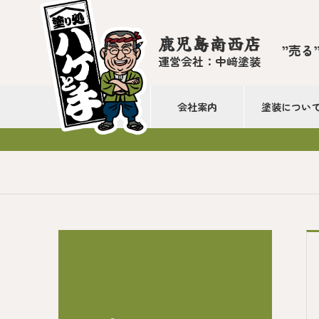
鹿児島南西店
”売る
運営会社：中﨑塗装
会社案内
塗装につい